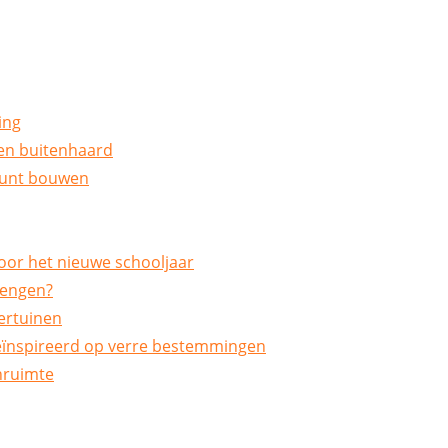
ing
een buitenhaard
 kunt bouwen
oor het nieuwe schooljaar
rengen?
ertuinen
 geïnspireerd op verre bestemmingen
onruimte